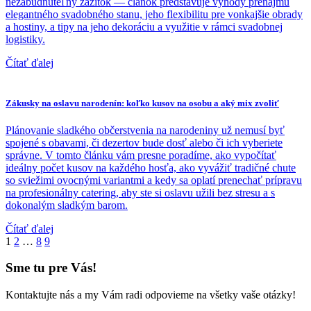
nezabudnuteľný zážitok — článok predstavuje výhody prenájmu
elegantného svadobného stanu, jeho flexibilitu pre vonkajšie obrady
a hostiny, a tipy na jeho dekoráciu a využitie v rámci svadobnej
logistiky.
Čítať ďalej
Zákusky na oslavu narodenín: koľko kusov na osobu a aký mix zvoliť
Plánovanie sladkého občerstvenia na narodeniny už nemusí byť
spojené s obavami, či dezertov bude dosť alebo či ich vyberiete
správne. V tomto článku vám presne poradíme, ako vypočítať
ideálny počet kusov na každého hosťa, ako vyvážiť tradičné chute
so sviežimi ovocnými variantmi a kedy sa oplatí prenechať prípravu
na profesionálny catering, aby ste si oslavu užili bez stresu a s
dokonalým sladkým barom.
Čítať ďalej
1
2
…
8
9
Sme tu pre Vás!
Kontaktujte nás a my Vám radi odpovieme na všetky vaše otázky!