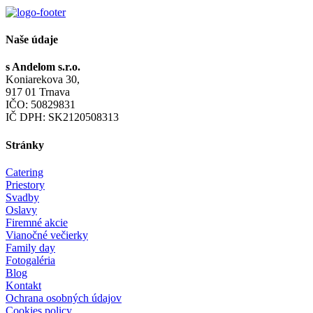
Naše údaje
s Andelom s.r.o.
Koniarekova 30,
917 01 Trnava
IČO: 50829831
IČ DPH: SK2120508313
Stránky
Catering
Priestory
Svadby
Oslavy
Firemné akcie
Vianočné večierky
Family day
Fotogaléria
Blog
Kontakt
Ochrana osobných údajov
Cookies policy