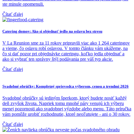
ste minule opomenuli.
Čítať ďalej
Catering domov: Ako si objednať jedlo na oslavu bez stresu
V La Reunion sme za 11 rokov pripravili viac ako 1 264 cateringov
a vieme, čo oslavu robí oslavou. V tomto článku vám ukážeme, na
čo si dať pozor pri objednávke cateringu, koľko jedla objednať a
ako si vybrať ten správny štýl podávania pre váš typ akcie.
Čítať ďalej
Svadobné obrúčky: Kompletný sprievodca výberom, cenou a trendmi 2026
Svadobné obrúčky sú jediným šperkom, ktorý budete nosiť každý
deň zvyšok života. Napriek tomu mnohé páry venujú ich výberu
menej pozornosti ako svadobnej výzdobe alebo menu. Táto príručka
vám pomôže urobiť rozhodnutie, ktoré neoľutujete - ani o 30 rokov.
Čítať ďalej