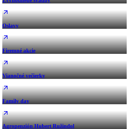
Zvýhodnené svadby
Oslavy
Firemné akcie
Vianočné večierky
Family day
Agropenzión Hubert Ružindol