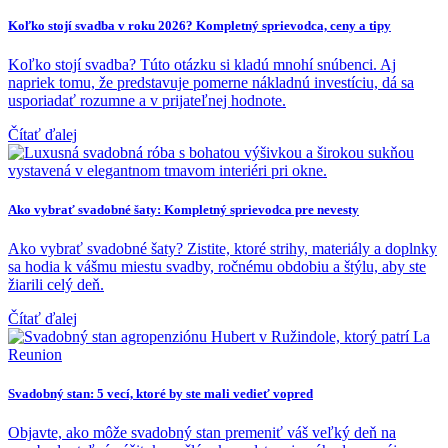
Koľko stojí svadba v roku 2026? Kompletný sprievodca, ceny a tipy
Koľko stojí svadba? Túto otázku si kladú mnohí snúbenci. Aj
napriek tomu, že predstavuje pomerne nákladnú investíciu, dá sa
usporiadať rozumne a v prijateľnej hodnote.
Čítať ďalej
Ako vybrať svadobné šaty: Kompletný sprievodca pre nevesty
Ako vybrať svadobné šaty? Zistite, ktoré strihy, materiály a doplnky
sa hodia k vášmu miestu svadby, ročnému obdobiu a štýlu, aby ste
žiarili celý deň.
Čítať ďalej
Svadobný stan: 5 vecí, ktoré by ste mali vedieť vopred
Objavte, ako môže svadobný stan premeniť váš veľký deň na