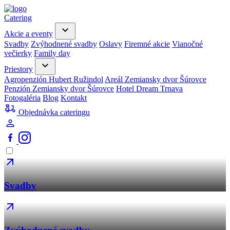
Catering
Akcie a eventy
Svadby
Zvýhodnené svadby
Oslavy
Firemné akcie
Vianočné
večierky
Family day
Priestory
Agropenzión Hubert Ružindol
Areál Zemiansky dvor Šúrovce
Penzión Zemiansky dvor Šúrovce
Hotel Dream Trnava
Fotogaléria
Blog
Kontakt
Objednávka cateringu
Svadby