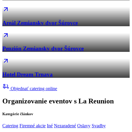
Areál Zemiansky dvor Šúrovce
Penzión Zemiansky dvor Šúrovce
Hotel Dream Trnava
Objednať catering online
Organizovanie eventov s La Reunion
Kategórie článkov
Catering
Firemné akcie
Iné
Nezaradené
Oslavy
Svadby