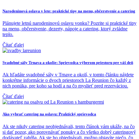
Narodeninová oslava v lete: praktické tipy na menu, občerstvenie a catering
Plánujete letnú narodeninovú oslavu vonku? Pozrite si praktické tipy
na menu, občerstvenie, dezerty, nápoje a catering, ktorý zvládne
teplo.
Čítať ďalej
Svadobné sály Trnava a okolie: Sprievodca výberom priestoru pre váš deň
Ak hľadáte svadobné sály v Trnave a okolí, v tomto článku nájdete
konkrétne informácie o dvoch priestoroch La Reunion čo každý z
nich ponúka, pre koho sa hodí a na čo myslieť pred rezerváciou.
Čítať ďalej
Ako vybrať catering na oslavu: Praktický sprievodca
Ak ste nikdy catering neobjednávali, tento článok vám ukáže, na čo
si dať pozor, ako porovnávať ponuky a čo všetko dobrý cateringový
dodávateľ zahŕňa. Ak ste ho objednávali, možno objavíte niečo, čo