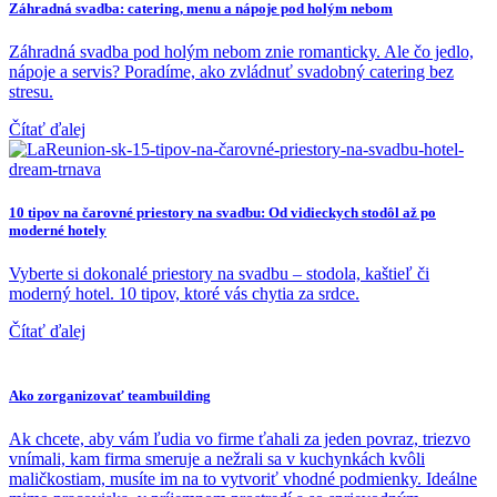
Záhradná svadba: catering, menu a nápoje pod holým nebom
Záhradná svadba pod holým nebom znie romanticky. Ale čo jedlo,
nápoje a servis? Poradíme, ako zvládnuť svadobný catering bez
stresu.
Čítať ďalej
10 tipov na čarovné priestory na svadbu: Od vidieckych stodôl až po
moderné hotely
Vyberte si dokonalé priestory na svadbu – stodola, kaštieľ či
moderný hotel. 10 tipov, ktoré vás chytia za srdce.
Čítať ďalej
Ako zorganizovať teambuilding
Ak chcete, aby vám ľudia vo firme ťahali za jeden povraz, triezvo
vnímali, kam firma smeruje a nežrali sa v kuchynkách kvôli
maličkostiam, musíte im na to vytvoriť vhodné podmienky. Ideálne