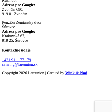
Ružindol
Adresa pre Google:
Zvončín 690,
919 01 Zvončín
Penzión Zemiansky dvor
Šúrovce
Adresa pre Google:
Krakovská 67,
919 25, Šúrovce
Kontaktné údaje
+421 911 177 179
catering@lareunion.sk
Copyright 2026 Lareunion | Created by
Wink & Nod