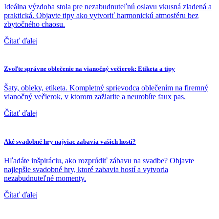
Ideálna výzdoba stola pre nezabudnuteľnú oslavu vkusná zladená a
praktická. Objavte tipy ako vytvoriť harmonickú atmosféru bez
zbytočného chaosu.
Čítať ďalej
Zvoľte správne oblečenie na vianočný večierok: Etiketa a tipy
Šaty, obleky, etiketa. Kompletný sprievodca oblečením na firemný
vianočný večierok, v ktorom zažiarite a neurobíte faux pas.
Čítať ďalej
Aké svadobné hry najviac zabavia vašich hostí?
Hľadáte inšpiráciu, ako rozprúdiť zábavu na svadbe? Objavte
najlepšie svadobné hry, ktoré zabavia hostí a vytvoria
nezabudnuteľné momenty.
Čítať ďalej