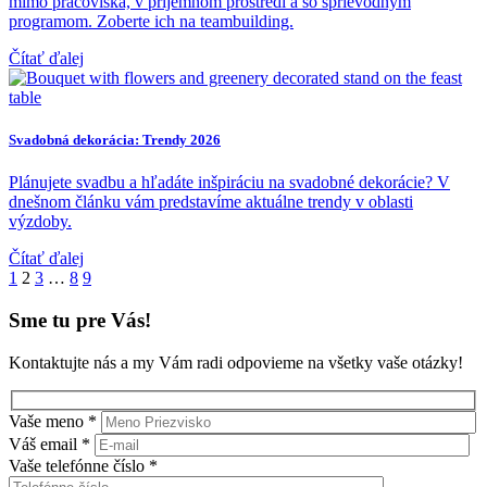
mimo pracoviska, v príjemnom prostredí a so sprievodným
programom. Zoberte ich na teambuilding.
Čítať ďalej
Svadobná dekorácia: Trendy 2026
Plánujete svadbu a hľadáte inšpiráciu na svadobné dekorácie? V
dnešnom článku vám predstavíme aktuálne trendy v oblasti
výzdoby.
Čítať ďalej
1
2
3
…
8
9
Sme tu pre Vás!
Kontaktujte nás a my Vám radi odpovieme na všetky vaše otázky!
Vaše meno *
Váš email *
Vaše telefónne číslo *