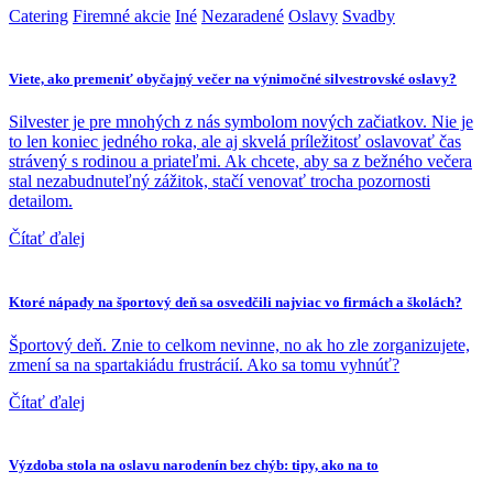
Catering
Firemné akcie
Iné
Nezaradené
Oslavy
Svadby
Viete, ako premeniť obyčajný večer na výnimočné silvestrovské oslavy?
Silvester je pre mnohých z nás symbolom nových začiatkov. Nie je
to len koniec jedného roka, ale aj skvelá príležitosť oslavovať čas
strávený s rodinou a priateľmi. Ak chcete, aby sa z bežného večera
stal nezabudnuteľný zážitok, stačí venovať trocha pozornosti
detailom.
Čítať ďalej
Ktoré nápady na športový deň sa osvedčili najviac vo firmách a školách?
Športový deň. Znie to celkom nevinne, no ak ho zle zorganizujete,
zmení sa na spartakiádu frustrácií. Ako sa tomu vyhnúť?
Čítať ďalej
Výzdoba stola na oslavu narodenín bez chýb: tipy, ako na to