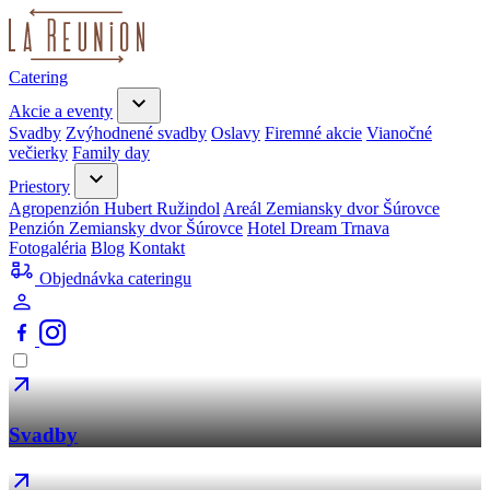
Catering
Akcie a eventy
Svadby
Zvýhodnené svadby
Oslavy
Firemné akcie
Vianočné
večierky
Family day
Priestory
Agropenzión Hubert Ružindol
Areál Zemiansky dvor Šúrovce
Penzión Zemiansky dvor Šúrovce
Hotel Dream Trnava
Fotogaléria
Blog
Kontakt
Objednávka cateringu
Svadby