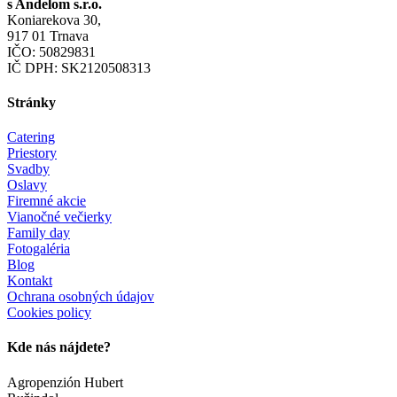
s Andelom s.r.o.
Koniarekova 30,
917 01 Trnava
IČO: 50829831
IČ DPH: SK2120508313
Stránky
Catering
Priestory
Svadby
Oslavy
Firemné akcie
Vianočné večierky
Family day
Fotogaléria
Blog
Kontakt
Ochrana osobných údajov
Cookies policy
Kde nás nájdete?
Agropenzión Hubert