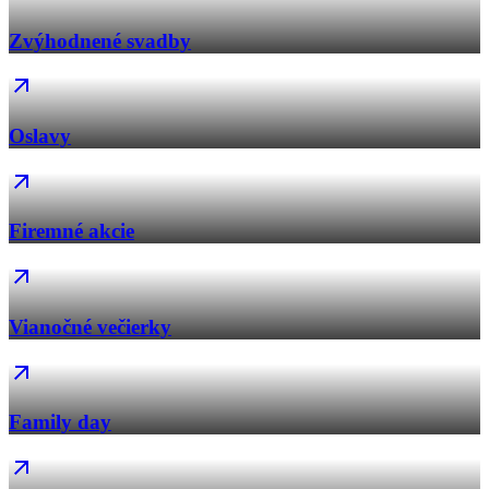
Zvýhodnené svadby
Oslavy
Firemné akcie
Vianočné večierky
Family day