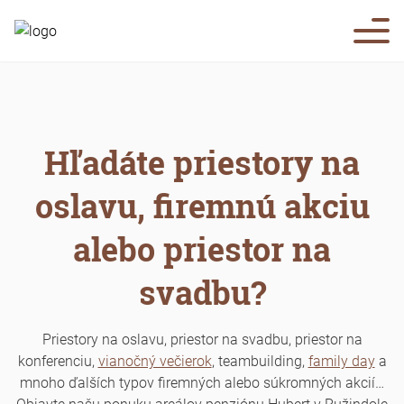
Priestory
Svadby
Fotogaléria
Zvýhodnené svadby
Agropenzión Hubert Ružindol
Blog
Oslavy
Areál Zemiansky dvor Šúrovce
Firemné akcie
Kontakt
Penzión Zemiansky dvor Šúrovce
Vianočné večierky
Hotel Dream Trnava
Family day
Hľadáte priestory na
oslavu, firemnú akciu
alebo priestor na
svadbu?
Priestory na oslavu, priestor na svadbu, priestor na
konferenciu,
vianočný večierok
, teambuilding,
family day
a
mnoho ďalších typov firemných alebo súkromných akcií…
Objavte našu ponuku areálov penziónu Hubert v Ružindole