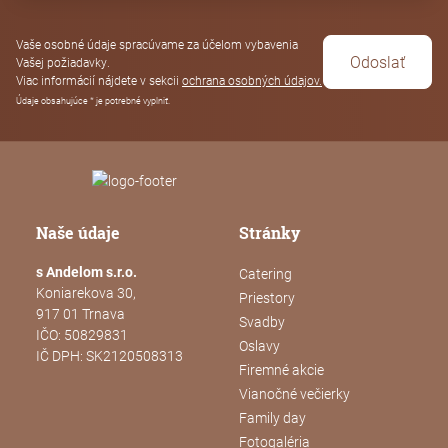
Vaše osobné údaje spracúvame za účelom vybavenia
Vašej požiadavky.
Viac informácií nájdete v sekcii
ochrana osobných údajov.
Údaje obsahujúce * je potrebné vyplniť.
Naše údaje
Stránky
s Andelom s.r.o.
Catering
Koniarekova 30,
Priestory
917 01 Trnava
Svadby
IČO: 50829831
Oslavy
IČ DPH: SK2120508313
Firemné akcie
Vianočné večierky
Family day
Fotogaléria