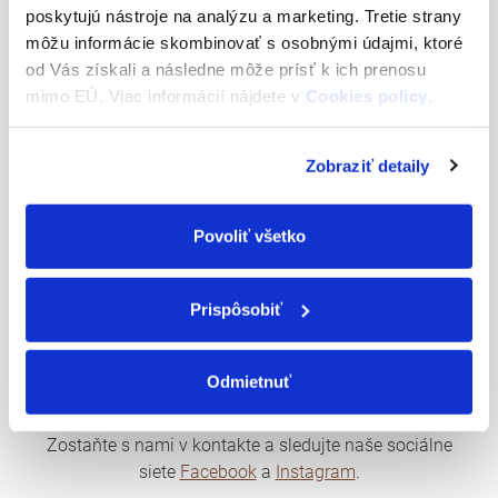
poskytujú nástroje na analýzu a marketing. Tretie strany
môžu informácie skombinovať s osobnými údajmi, ktoré
od Vás získali a následne môže prísť k ich prenosu
mimo EÚ. Viac informácií nájdete v
Cookies policy
.
Zobraziť detaily
Ubytovanie & Priestory na
Povoliť všetko
oslavu, firemnú akciu, svadbu
Prispôsobiť
Pre väčšie pohodlie vás aj vašich hostí poskytujeme aj
ubytovanie v kapacite 25 lôžok v agropenzióne Hubert v
Odmietnuť
Ružindole a 9 lôžok v Penzióne Zemiansky dvor v
Šúrovciach, ktoré sú vám plne k dispozícii.
Zostaňte s nami v kontakte a sledujte naše sociálne
siete
Facebook
a
Instagram
.