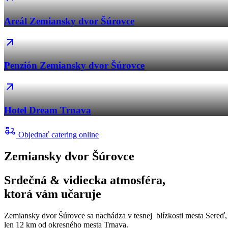
Areál Zemiansky dvor Šúrovce
Penzión Zemiansky dvor Šúrovce
Hotel Dream Trnava
Objednať catering online
Zemiansky dvor Šúrovce
Srdečná & vidiecka atmosféra,
ktorá vám učaruje
Zemiansky dvor Šúrovce sa nachádza v tesnej blízkosti mesta Sereď,
len 12 km od okresného mesta Trnava.