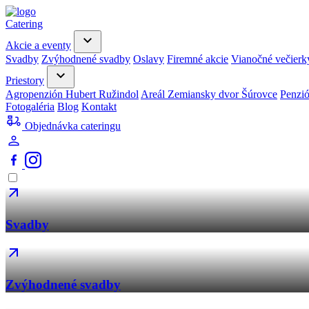
Catering
Akcie a eventy
Svadby
Zvýhodnené svadby
Oslavy
Firemné akcie
Vianočné večierk
Priestory
Agropenzión Hubert Ružindol
Areál Zemiansky dvor Šúrovce
Penzi
Fotogaléria
Blog
Kontakt
Objednávka cateringu
Svadby
Zvýhodnené svadby