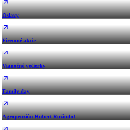
Oslavy
Firemné akcie
Vianočné večierky
Family day
Agropenzión Hubert Ružindol