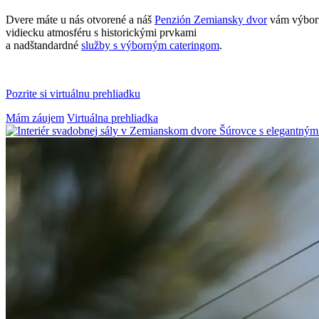
Dvere máte u nás otvorené a náš
Penzión Zemiansky dvor
vám výborne
vidiecku atmosféru s historickými prvkami
a nadštandardné
služby s výborným cateringom
.
Pozrite si virtuálnu prehliadku
Mám záujem
Virtuálna prehliadka