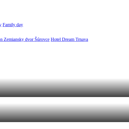
y
Family day
ón Zemiansky dvor Šúrovce
Hotel Dream Trnava