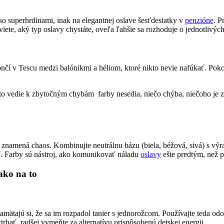
so superhrdinami, inak na elegantnej oslave šesťdesiatky v
penzióne
. P
 viete, aký typ oslavy chystáte, oveľa ľahšie sa rozhoduje o jednotliv
ončí v Tescu medzi balónikmi a héliom, ktoré nikto nevie nafúkať. Po
to vedie k zbytočným chybám farby nesedia, niečo chýba, niečoho je zb
ac znamená chaos. Kombinujte neutrálnu bázu (biela, béžová, sivá) s 
ť. Farby sú nástroj, ako komunikovať náladu
oslavy
ešte predtým, než p
apamätajú si, že sa im rozpadol tanier s jednorožcom. Používajte teda odo
trhať, radšej vymeňte za alternatívu prispôsobenú detskej energii.