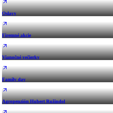
Oslavy
Firemné akcie
Vianočné večierky
Family day
Agropenzión Hubert Ružindol