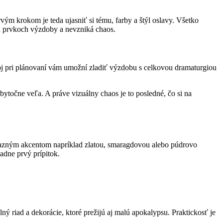
rvým krokom je teda ujasniť si tému, farby a štýl oslavy. Všetko
ých prvkoch výzdoby a nevzniká chaos.
koj pri plánovaní vám umožní zladiť výzdobu s celkovou dramaturgiou
ytočne veľa. A práve vizuálny chaos je to posledné, čo si na
výrazným akcentom napríklad zlatou, smaragdovou alebo púdrovo
adne prvý prípitok.
lný riad a dekorácie, ktoré prežijú aj malú apokalypsu. Praktickosť je