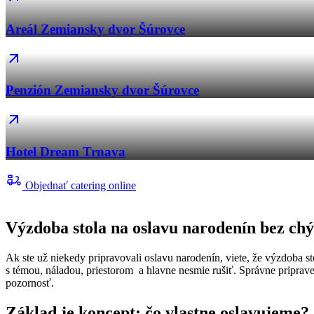
Areál Zemiansky dvor Šúrovce
Penzión Zemiansky dvor Šúrovce
Hotel Dream Trnava
Objednať catering online
Výzdoba stola na oslavu narodenín bez chýb
Ak ste už niekedy pripravovali oslavu narodenín, viete, že výzdoba stola
s témou, náladou, priestorom a hlavne nesmie rušiť. Správne pripraven
pozornosť.
Základ je koncept: čo vlastne oslavujeme?