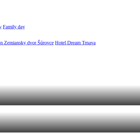
y
Family day
ón Zemiansky dvor Šúrovce
Hotel Dream Trnava