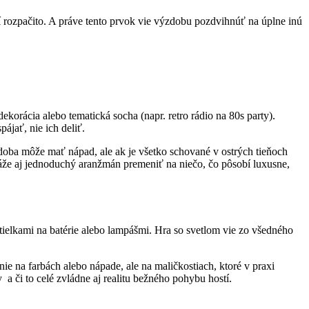
í rozpačito. A práve tento prvok vie výzdobu pozdvihnúť na úplne inú
korácia alebo tematická socha (napr. retro rádio na 80s party).
ájať, nie ich deliť.
zdoba môže mať nápad, ale ak je všetko schované v ostrých tieňoch
 dokáže aj jednoduchý aranžmán premeniť na niečo, čo pôsobí luxusne,
ielkami na batérie alebo lampášmi. Hra so svetlom vie zo všedného
nie na farbách alebo nápade, ale na maličkostiach, ktoré v praxi
y a či to celé zvládne aj realitu bežného pohybu hostí.