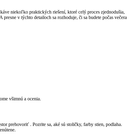
ukáve niekoľko praktických riešení, ktoré celý proces zjednodušia,
A presne v týchto detailoch sa rozhoduje, či sa budete počas večera
edome všimnú a ocenia.
stor prehovoriť . Pozrite sa, aké sú stoličky, farby stien, podlaha.
nenútene.