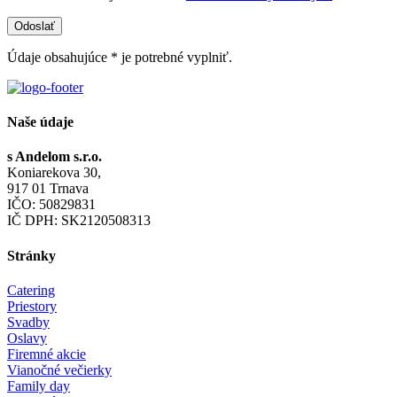
Údaje obsahujúce * je potrebné vyplniť.
Naše údaje
s Andelom s.r.o.
Koniarekova 30,
917 01 Trnava
IČO: 50829831
IČ DPH: SK2120508313
Stránky
Catering
Priestory
Svadby
Oslavy
Firemné akcie
Vianočné večierky
Family day