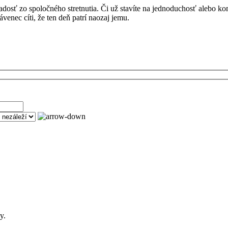
radosť zo spoločného stretnutia. Či už stavíte na jednoduchosť alebo k
venec cíti, že ten deň patrí naozaj jemu.
y.