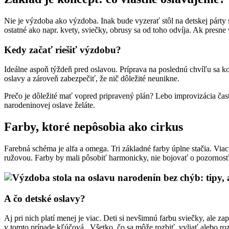
Nie je výzdoba ako výzdoba. Inak bude vyzerať stôl na detskej párty 
ostatné ako napr. kvety, sviečky, obrusy sa od toho odvíja. Ak presne
Kedy začať riešiť výzdobu?
Ideálne aspoň týždeň pred oslavou. Príprava na poslednú chvíľu sa k
oslavy a zároveň zabezpečiť, že nič dôležité neunikne.
Prečo je dôležité mať vopred pripravený plán? Lebo improvizácia čas
narodeninovej oslave želáte.
Farby, ktoré nepôsobia ako cirkus
Farebná schéma je alfa a omega. Tri základné farby úplne stačia. Vi
ružovou. Farby by mali pôsobiť harmonicky, nie bojovať o pozornos
A čo detské oslavy?
Aj pri nich platí menej je viac. Deti si nevšimnú farbu sviečky, ale z
v tomto prípade kľúčová . Všetko, čo sa môže rozbiť, vyliať alebo roz