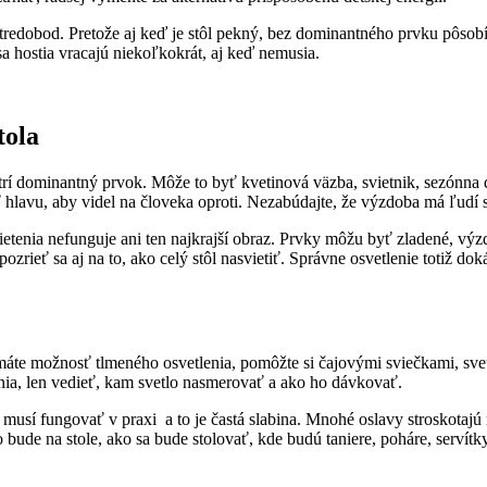
tredobod. Pretože aj keď je stôl pekný, bez dominantného prvku pôsob
sa hostia vracajú niekoľkokrát, aj keď nemusia.
tola
rí dominantný prvok. Môže to byť kvetinová väzba, svietnik, sezónna de
 hlavu, aby videl na človeka oproti. Nezabúdajte, že výzdoba má ľudí sp
ietenia nefunguje ani ten najkrajší obraz. Prvky môžu byť zladené, vý
tí pozrieť sa aj na to, ako celý stôl nasvietiť. Správne osvetlenie totiž
áte možnosť tlmeného osvetlenia, pomôžte si čajovými sviečkami, svet
šenia, len vedieť, kam svetlo nasmerovať a ako ho dávkovať.
 musí fungovať v praxi a to je častá slabina. Mnohé oslavy stroskotajú 
Čo bude na stole, ako sa bude stolovať, kde budú taniere, poháre, servítk