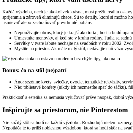
Každá výzdoba, nech je akokoľvek krásna, musí prežiť realitu oslavy d
spríjemnia a zároveň eliminujú chaos. Sú to detaily, ktoré si možno h
usmievať alebo zachraňovať prevrhnuté poháre.
Nepoužívajte obrus, ktorý je krajší ako torta , hostia budú opatr
Umiestnite menovky, aj keď ste v kruhu rodiny, ľudia sa sadnú 
Servítky v tvare labute nechajte na svadbách v roku 2002. Zvoľ
Myslite na priestor. Ak máte malý stôl, nedávajte naň vázu vys
Bonus: čo na stôl (ne)patrí
Áno: sezónne kvety, sviečky, ovocie, tematické rekvizity, serví
Nie: trblietavé konfety (nikdy ich nezmestíte späť do sáčku), fú
Praktickosť a estetika sa nemusia vylučovať práve naopak, dobrá výzd
Inšpirujte sa priestorom, nie Pinterestom
Nie každý stôl sa hodí na každú výzdobu. Rozhodujú nielen rozmery, a
Nepotláčajte to príliš noblesnou výzdobou, ktorá sa hodí skôr na svad