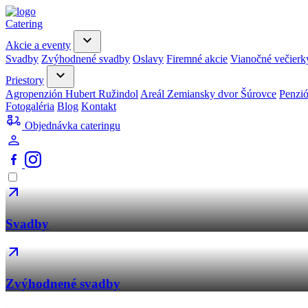
Catering
Akcie a eventy
Svadby
Zvýhodnené svadby
Oslavy
Firemné akcie
Vianočné večierk
Priestory
Agropenzión Hubert Ružindol
Areál Zemiansky dvor Šúrovce
Penzi
Fotogaléria
Blog
Kontakt
Objednávka cateringu
Svadby
Zvýhodnené svadby