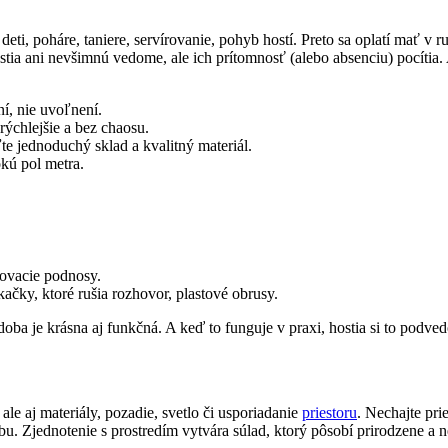
eti, poháre, taniere, servírovanie, pohyb hostí. Preto sa oplatí mať v r
ostia ani nevšimnú vedome, ale ich prítomnosť (alebo absenciu) pocítia. 
ní, nie uvoľnení.
rýchlejšie a bez chaosu.
te jednoduchý sklad a kvalitný materiál.
okú pol metra.
rovacie podnosy.
kačky, ktoré rušia rozhovor, plastové obrusy.
oba je krásna aj funkčná. A keď to funguje v praxi, hostia si to podv
le aj materiály, pozadie, svetlo či usporiadanie
priestoru
. Nechajte prie
bu. Zjednotenie s prostredím vytvára súlad, ktorý pôsobí prirodzene a 