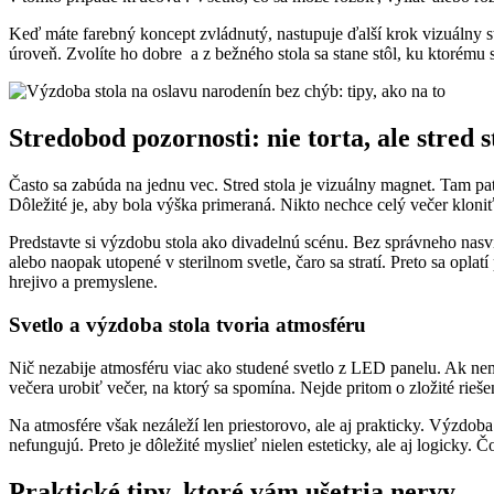
Keď máte farebný koncept zvládnutý, nastupuje ďalší krok vizuálny s
úroveň. Zvolíte ho dobre a z bežného stola sa stane stôl, ku ktorému 
Stredobod pozornosti: nie torta, ale stred s
Často sa zabúda na jednu vec. Stred stola je vizuálny magnet. Tam pat
Dôležité je, aby bola výška primeraná. Nikto nechce celý večer kloniť
Predstavte si výzdobu stola ako divadelnú scénu. Bez správneho nasv
alebo naopak utopené v sterilnom svetle, čaro sa stratí. Preto sa opla
hrejivo a premyslene.
Svetlo a výzdoba stola tvoria atmosféru
Nič nezabije atmosféru viac ako studené svetlo z LED panelu. Ak nem
večera urobiť večer, na ktorý sa spomína. Nejde pritom o zložité rie
Na atmosfére však nezáleží len priestorovo, ale aj prakticky. Výzdoba
nefungujú. Preto je dôležité myslieť nielen esteticky, ale aj logicky. 
Praktické tipy, ktoré vám ušetria nervy