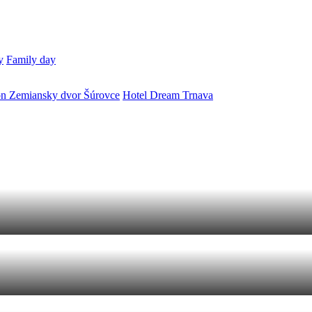
y
Family day
ón Zemiansky dvor Šúrovce
Hotel Dream Trnava