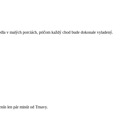
edla v malých porciách, pričom každý chod bude dokonale vyladený.
enín len pár minút od Trnavy.