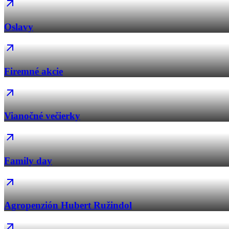
Oslavy
Firemné akcie
Vianočné večierky
Family day
Agropenzión Hubert Ružindol