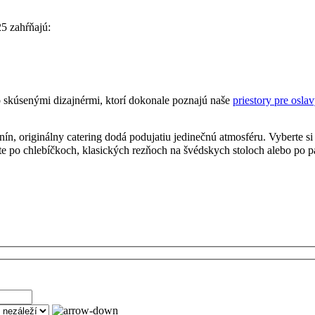
5 zahŕňajú:
 skúsenými dizajnérmi, ktorí dokonale poznajú naše
priestory pre osla
n, originálny catering dodá podujatiu jedinečnú atmosféru. Vyberte si b
te po chlebíčkoch, klasických rezňoch na švédskych stoloch alebo po p