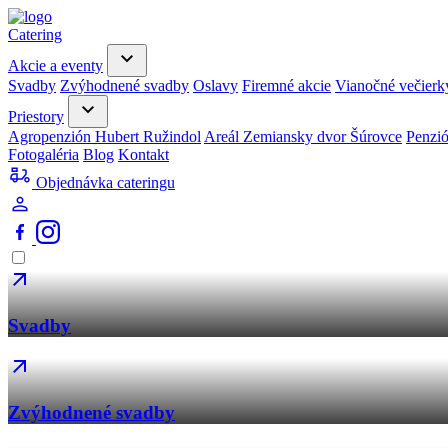
Catering
Akcie a eventy
Svadby
Zvýhodnené svadby
Oslavy
Firemné akcie
Vianočné večierk
Priestory
Agropenzión Hubert Ružindol
Areál Zemiansky dvor Šúrovce
Penzi
Fotogaléria
Blog
Kontakt
Objednávka cateringu
Svadby
Zvýhodnené svadby