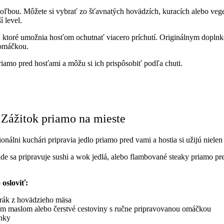
u voľbou. Môžete si vybrať zo šťavnatých hovädzích, kuracích alebo v
 level.
, ktoré umožnia hosťom ochutnať viacero príchutí. Originálnym doplnk
 omáčkou.
riamo pred hosťami a môžu si ich prispôsobiť podľa chuti.
: Zážitok priamo na mieste
nálni kuchári pripravia jedlo priamo pred vami a hostia si užijú nielen 
e sa pripravuje sushi a wok jedlá, alebo flambované steaky priamo pred
 osloviť:
arák z hovädzieho mäsa
ým maslom alebo čerstvé cestoviny s ručne pripravovanou omáčkou
nky