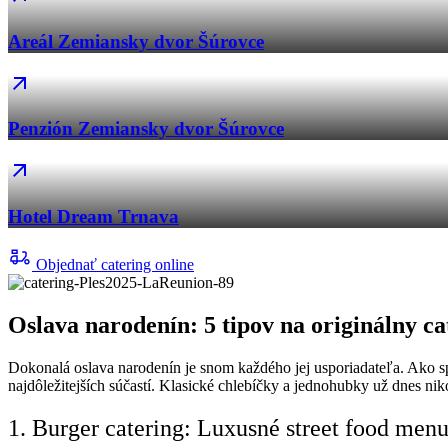
Areál Zemiansky dvor Šúrovce
Penzión Zemiansky dvor Šúrovce
Hotel Dream Trnava
Objednať catering online
Oslava narodenín: 5 tipov na originálny ca
Dokonalá oslava narodenín je snom každého jej usporiadateľa. Ako 
najdôležitejších súčastí. Klasické chlebíčky a jednohubky už dnes nik
1. Burger catering: Luxusné street food men