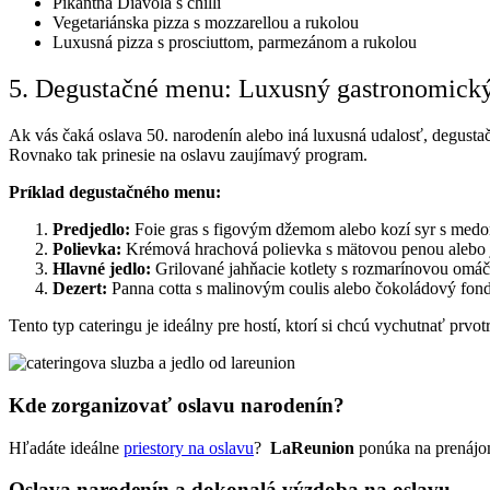
Pikantná Diavola s chilli
Vegetariánska pizza s mozzarellou a rukolou
Luxusná pizza s prosciuttom, parmezánom a rukolou
5. Degustačné menu: Luxusný gastronomický
Ak vás čaká oslava 50. narodenín alebo iná luxusná udalosť, degus
Rovnako tak prinesie na oslavu zaujímavý program.
Príklad degustačného menu:
Predjedlo:
Foie gras s figovým džemom alebo kozí syr s med
Polievka:
Krémová hrachová polievka s mätovou penou alebo j
Hlavné jedlo:
Grilované jahňacie kotlety s rozmarínovou omáčk
Dezert:
Panna cotta s malinovým coulis alebo čokoládový fon
Tento typ cateringu je ideálny pre hostí, ktorí si chcú vychutnať prvo
Kde zorganizovať oslavu narodenín?
Hľadáte ideálne
priestory na oslavu
?
LaReunion
ponúka na prenájom
Oslava narodenín a dokonalá výzdoba na oslavu