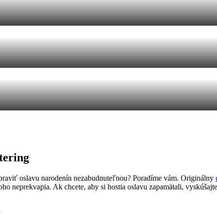
tering
spraviť oslavu narodenín nezabudnuteľnou? Poradíme vám. Originálny
oho neprekvapia. Ak chcete, aby si hostia oslavu zapamätali, vyskúšajte 
u