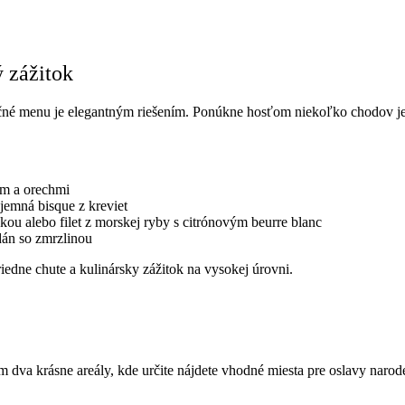
 zážitok
tačné menu je elegantným riešením. Ponúkne hosťom niekoľko chodov j
om a orechmi
emná bisque z kreviet
ou alebo filet z morskej ryby s citrónovým beurre blanc
dán so zmrzlinou
triedne chute a kulinársky zážitok na vysokej úrovni.
 dva krásne areály, kde určite nájdete vhodné miesta pre oslavy narod