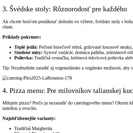
3. Švédske stoly: Rôznorodosť pre každého
Ak chcete hosťom ponúknuť slobodu vo výbere, švédske stoly s boha
chute.
Príklady pokrmov:
Teplé jedlá:
Pečené bravčové rebrá, grilované lososové steaky,
Studené misy:
Syrové variácie, domáca paštéta, zeleninové ro
Polievka:
Tradičná cesnačka, krémová tekvicová polievka aleb
Tip: Nezabudnite zaradiť aj vegetariánske a vegánske možnosti, aby si
4. Pizza menu: Pre milovníkov talianskej ku
Milujete pizzu? Prečo ju nezaradiť do cateringového menu? Okrem kl
nutellou a ovocím.
Najobľúbenejšie varianty:
Tradičná Margherita