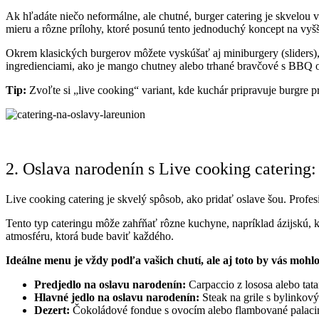
Ak hľadáte niečo neformálne, ale chutné, burger catering je skvelo
mieru a rôzne prílohy, ktoré posunú tento jednoduchý koncept na vyšší
Okrem klasických burgerov môžete vyskúšať aj miniburgery (sliders)
ingredienciami, ako je mango chutney alebo trhané bravčové s BBQ
Tip:
Zvoľte si „live cooking“ variant, kde kuchár pripravuje burgre p
2. Oslava narodenín s Live cooking catering
Live cooking catering je skvelý spôsob, ako pridať oslave šou. Profesio
Tento typ cateringu môže zahŕňať rôzne kuchyne, napríklad ázijskú, kd
atmosféru, ktorá bude baviť každého.
Ideálne menu je vždy podľa vašich chutí, ale aj toto by vás mohlo
Predjedlo na oslavu narodenín:
Carpaccio z lososa alebo tat
Hlavné jedlo na oslavu narodenín:
Steak na grile s bylinkov
Dezert:
Čokoládové fondue s ovocím alebo flambované palaci