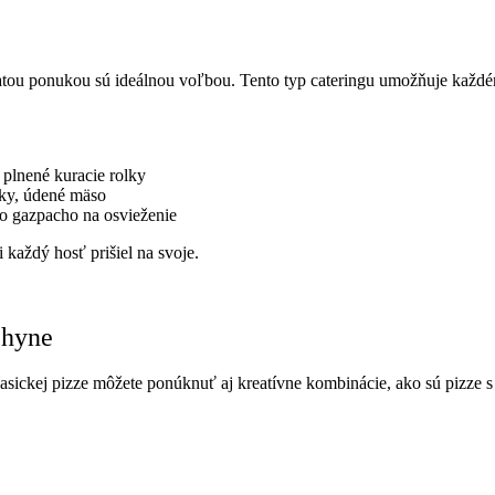
tou ponukou sú ideálnou voľbou. Tento typ cateringu umožňuje každém
 plnené kuracie rolky
lky, údené mäso
o gazpacho na osvieženie
 každý hosť prišiel na svoje.
chyne
asickej pizze môžete ponúknuť aj kreatívne kombinácie, ako sú pizze 