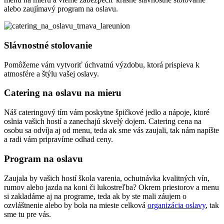
alebo zaujímavý program na oslavu.
Slávnostné stolovanie
Pomôžeme vám vytvoriť úchvatnú výzdobu, ktorá prispieva k
atmosfére a štýlu vašej oslavy.
Catering na oslavu na mieru
Náš cateringový tím vám poskytne špičkové jedlo a nápoje, ktoré
oslnia vašich hostí a zanechajú skvelý dojem. Catering cena na
osobu sa odvíja aj od menu, teda ak sme vás zaujali, tak nám napíšte
a radi vám pripravíme odhad ceny.
Program na oslavu
Zaujala by vašich hostí škola varenia, ochutnávka kvalitných vín,
rumov alebo jazda na koni či lukostreľba? Okrem priestorov a menu
si zakladáme aj na programe, teda ak by ste mali záujem o
ozvláštnenie alebo by bola na mieste celková
organizácia oslavy
, tak
sme tu pre vás.