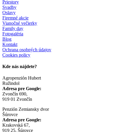
Priestory
Svadby
Oslavy
Firemné akcie
Vianočné večierky
Family day
Fotogaléria
Blog
Kontakt
Ochrana osobných údajov
Cookies policy
Kde nás nájdete?
Agropenzión Hubert
Ružindol
Adresa pre Google:
Zvončín 690,
919 01 Zvončín
Penzión Zemiansky dvor
Šúrovce
Adresa pre Google:
Krakovská 67,
919 25, Šúrovce