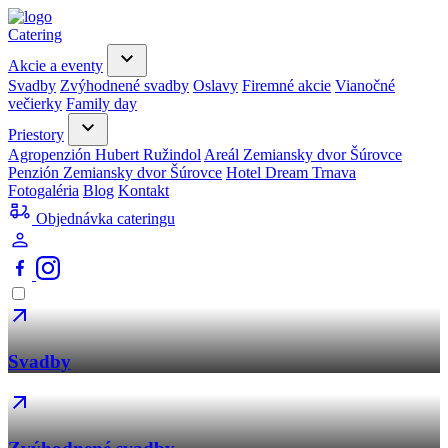
Catering
Akcie a eventy
Svadby
Zvýhodnené svadby
Oslavy
Firemné akcie
Vianočné
večierky
Family day
Priestory
Agropenzión Hubert Ružindol
Areál Zemiansky dvor Šúrovce
Penzión Zemiansky dvor Šúrovce
Hotel Dream Trnava
Fotogaléria
Blog
Kontakt
Objednávka cateringu
Svadby