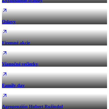
Zvýhodnené svadby
Oslavy
Firemné akcie
Vianočné večierky
Family day
Agropenzión Hubert Ružindol