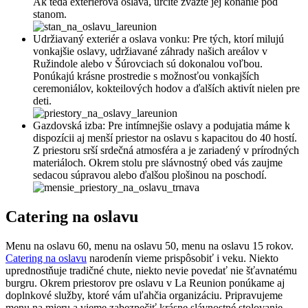
Ak teda exteriérová oslava, určite zvážte jej konanie pod
stanom.
Udržiavaný exteriér a oslava vonku: Pre tých, ktorí milujú
vonkajšie oslavy, udržiavané záhrady našich areálov v
Ružindole alebo v Šúrovciach sú dokonalou voľbou.
Ponúkajú krásne prostredie s možnosťou vonkajších
ceremoniálov, kokteilových hodov a ďalších aktivít nielen pre
deti.
Gazdovská izba: Pre intímnejšie oslavy a podujatia máme k
dispozícii aj menší priestor na oslavu s kapacitou do 40 hostí.
Z priestoru srší srdečná atmosféra a je zariadený v prírodných
materiáloch. Okrem stolu pre slávnostný obed vás zaujme
sedacou súpravou alebo ďalšou plošinou na poschodí.
Catering na oslavu
Menu na oslavu 60, menu na oslavu 50, menu na oslavu 15 rokov.
Catering na oslavu
narodenín vieme prispôsobiť i veku. Niekto
uprednostňuje tradičné chute, niekto nevie povedať nie šťavnatému
burgru. Okrem priestorov pre oslavu v La Reunion ponúkame aj
doplnkové služby, ktoré vám uľahčia organizáciu. Pripravujeme
menu na mieru a vieme zabezpečiť krásne slávnostné stolovanie