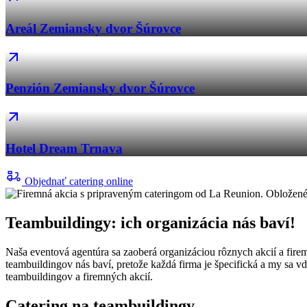
Areál Zemiansky dvor Šúrovce
Penzión Zemiansky dvor Šúrovce
Hotel Dream Trnava
Objednať catering online
Teambuildingy: ich organizácia nás baví!
Naša eventová agentúra sa zaoberá organizáciou rôznych akcií a fire
teambuildingov nás baví, pretože každá firma je špecifická a my sa
teambuildingov a firemných akcií.
Catering na teambuildingy