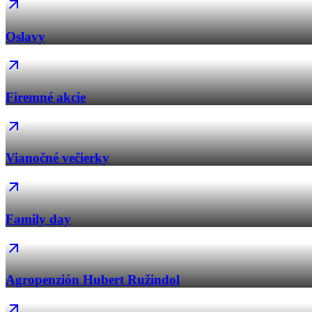
Oslavy
Firemné akcie
Vianočné večierky
Family day
Agropenzión Hubert Ružindol