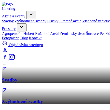
Catering
Akcie a eventy
Svadby
Zvýhodnené svadby
Oslavy
Firemné akcie
Vianočné večierk
Priestory
Agropenzión Hubert Ružindol
Areál Zemiansky dvor Šúrovce
Penzi
Fotogaléria
Blog
Kontakt
Objednávka cateringu
Svadby
Zvýhodnené svadby