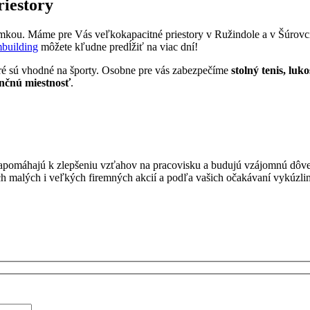
iestory
mkou. Máme pre Vás veľkokapacitné priestory v Ružindole a v Šúrovciac
mbuilding
môžete kľudne predĺžiť na viac dní!
oré sú vhodné na športy. Osobne pre vás zabezpečíme
stolný tenis, luk
nčnú miestnosť
.
napomáhajú k zlepšeniu vzťahov na pracovisku a budujú vzájomnú dôv
malých i veľkých firemných akcií a podľa vašich očakávaní vykúzlime