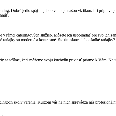
ng. Dobré jedlo spája a jeho kvalita je našou vizitkou. Pri príprave je
ahnúť.
e v rámci cateringových služieb. Môžete ich usporiadať pre svojich zame
é raňajky sú moderné a kontrastné. Ste tím slané alebo sladké raňajky?
dy sa tešíme, keď môžeme svoju kuchyňu priviesť priamo k Vám. Na to
dingoch školy varenia. Kurzom vás na nich sprevádza náš profesionál