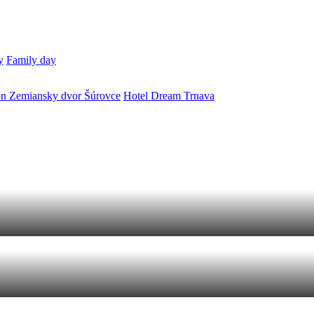
y
Family day
ón Zemiansky dvor Šúrovce
Hotel Dream Trnava