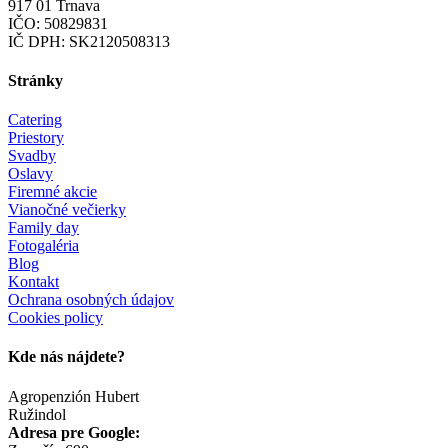
917 01 Trnava
IČO: 50829831
IČ DPH: SK2120508313
Stránky
Catering
Priestory
Svadby
Oslavy
Firemné akcie
Vianočné večierky
Family day
Fotogaléria
Blog
Kontakt
Ochrana osobných údajov
Cookies policy
Kde nás nájdete?
Agropenzión Hubert
Ružindol
Adresa pre Google: