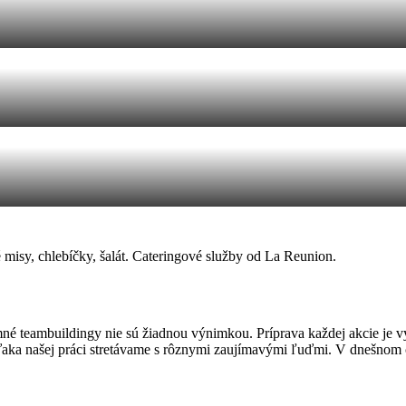
mné teambuildingy nie sú žiadnou výnimkou. Príprava každej akcie je v
 vďaka našej práci stretávame s rôznymi zaujímavými ľuďmi. V dnešnom 