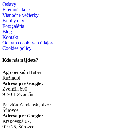
Oslavy
Firemné akcie
Vianočné večierky
Family day
Fotogaléria
Blog
Kontakt
Ochrana osobných údajov
Cookies policy
Kde nás nájdete?
Agropenzión Hubert
Ružindol
Adresa pre Google:
Zvončín 690,
919 01 Zvončín
Penzión Zemiansky dvor
Šúrovce
Adresa pre Google:
Krakovská 67,
919 25, Šúrovce