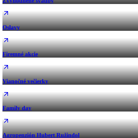
Zvýhodnené svadby
Oslavy
Firemné akcie
Vianočné večierky
Family day
Agropenzión Hubert Ružindol