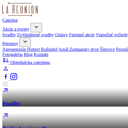
Catering
Akcie a eventy
Svadby
Zvýhodnené svadby
Oslavy
Firemné akcie
Vianočné večierk
Priestory
Agropenzión Hubert Ružindol
Areál Zemiansky dvor Šúrovce
Penzi
Fotogaléria
Blog
Kontakt
Objednávka cateringu
Svadby