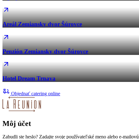
Areál Zemiansky dvor Šúrovce
Penzión Zemiansky dvor Šúrovce
Hotel Dream Trnava
Objednať catering online
Môj účet
Zabudli ste heslo? Zadajte svoje používateľské meno alebo e-mailov