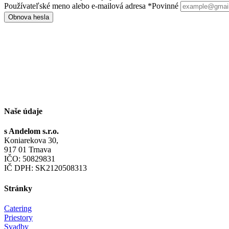
Používateľské meno alebo e-mailová adresa
*
Povinné
Obnova hesla
Naše údaje
s Andelom s.r.o.
Koniarekova 30,
917 01 Trnava
IČO: 50829831
IČ DPH: SK2120508313
Stránky
Catering
Priestory
Svadby