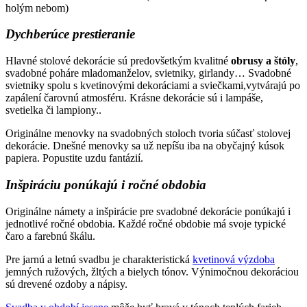
holým nebom)
Dychberúce prestieranie
Hlavné stolové dekorácie sú predovšetkým kvalitné
obrusy a štóly
,
svadobné poháre mladomanželov, svietniky, girlandy… Svadobné
svietniky spolu s kvetinovými dekoráciami a sviečkami,vytvárajú po
zapálení čarovnú atmosféru. Krásne dekorácie sú i lampáše,
svetielka či lampiony..
Originálne menovky na svadobných stoloch tvoria súčasť stolovej
dekorácie. Dnešné menovky sa už nepíšu iba na obyčajný kúsok
papiera. Popustite uzdu fantázií.
Inšpiráciu ponúkajú i ročné obdobia
Originálne námety a inšpirácie pre svadobné dekorácie ponúkajú i
jednotlivé ročné obdobia. Každé ročné obdobie má svoje typické
čaro a farebnú škálu.
Pre jarnú a letnú svadbu je charakteristická
kvetinová výzdoba
jemných ružových, žltých a bielych tónov. Výnimočnou dekoráciou
sú drevené ozdoby a nápisy.