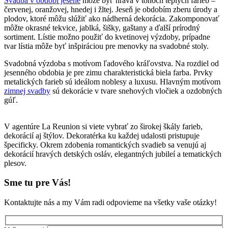
Svadba v období jesene
môže byť hravá v tónoch teplých farieb –
červenej, oranžovej, hnedej i žltej. Jeseň je obdobím zberu úrody a
plodov, ktoré môžu slúžiť ako nádherná dekorácia. Zakomponovať
môžte okrasné tekvice, jablká, šišky, gaštany a ďalší prírodný
sortiment. Lístie možno použiť do kvetinovej výzdoby, prípadne
tvar lístia môže byť inšpiráciou pre menovky na svadobné stoly.
Svadobná výzdoba s motívom ľadového kráľovstva. Na rozdiel od
jesenného obdobia je pre zimu charakteristická biela farba. Prvky
metalických farieb sú ideálom noblesy a luxusu. Hlavným motívom
zimnej svadby
sú dekorácie v tvare snehových vločiek a ozdobných
gúľ.
V agentúre La Reunion si viete vybrať zo širokej škály farieb,
dekorácií aj štýlov. Dekoratérka ku každej udalosti pristupuje
špecificky. Okrem zdobenia romantických svadieb sa venujú aj
dekorácií hravých detských osláv, elegantných jubileí a tematických
plesov.
Sme tu pre Vás!
Kontaktujte nás a my Vám radi odpovieme na všetky vaše otázky!