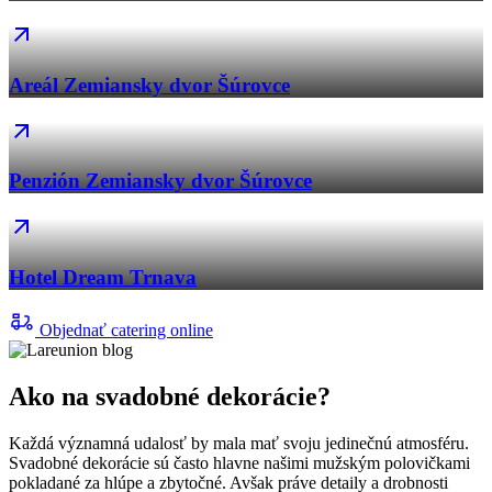
Areál Zemiansky dvor Šúrovce
Penzión Zemiansky dvor Šúrovce
Hotel Dream Trnava
Objednať catering online
Ako na svadobné dekorácie?
Každá významná udalosť by mala mať svoju jedinečnú atmosféru.
Svadobné dekorácie sú často hlavne našimi mužským polovičkami
pokladané za hlúpe a zbytočné. Avšak práve detaily a drobnosti