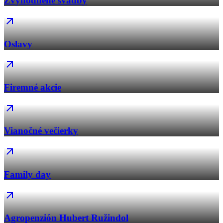
Zvýhodnené svadby
Oslavy
Firemné akcie
Vianočné večierky
Family day
Agropenzión Hubert Ružindol