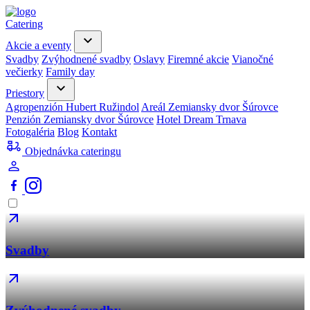
Catering
Akcie a eventy
Svadby
Zvýhodnené svadby
Oslavy
Firemné akcie
Vianočné
večierky
Family day
Priestory
Agropenzión Hubert Ružindol
Areál Zemiansky dvor Šúrovce
Penzión Zemiansky dvor Šúrovce
Hotel Dream Trnava
Fotogaléria
Blog
Kontakt
Objednávka cateringu
Svadby