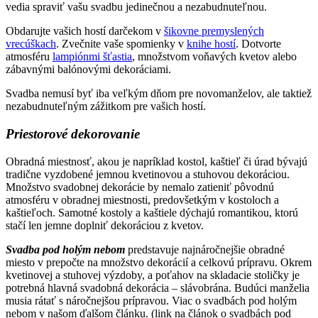
vedia spraviť vašu svadbu jedinečnou a nezabudnuteľnou.
Obdarujte vašich hostí darčekom v
šikovne premyslených
vrecúškach
. Zvečnite vaše spomienky v
knihe hostí
. Dotvorte
atmosféru
lampiónmi šťastia
, množstvom voňavých kvetov alebo
zábavnými balónovými dekoráciami.
Svadba nemusí byť iba veľkým dňom pre novomanželov, ale taktiež
nezabudnuteľným zážitkom pre vašich hostí.
Priestorové dekorovanie
Obradná miestnosť, akou je napríklad kostol, kaštieľ či úrad bývajú
tradične vyzdobené jemnou kvetinovou a stuhovou dekoráciou.
Množstvo svadobnej dekorácie by nemalo zatieniť pôvodnú
atmosféru v obradnej miestnosti, predovšetkým v kostoloch a
kaštieľoch. Samotné kostoly a kaštiele dýchajú romantikou, ktorú
stačí len jemne doplniť dekoráciou z kvetov.
Svadba pod holým nebom
predstavuje najnáročnejšie obradné
miesto v prepočte na množstvo dekorácií a celkovú prípravu. Okrem
kvetinovej a stuhovej výzdoby, a poťahov na skladacie stoličky je
potrebná hlavná svadobná dekorácia – slávobrána. Budúci manželia
musia rátať s náročnejšou prípravou. Viac o svadbách pod holým
nebom v našom ďalšom článku. (link na článok o svadbách pod