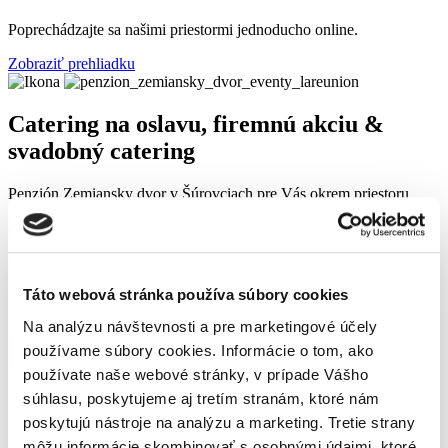
Poprechádzajte sa našimi priestormi jednoducho online.
Zobraziť prehliadku
Catering na oslavu, firemnú akciu &
svadobný catering
Penzión Zemiansky dvor v Šúrovciach pre Vás okrem priestoru
zabezpečí i komplexné
cateringové služby
pre vašu svadbu, firemný
event, oslavu či inú súkromnú akciu.
Catering Penzión Zemiansky dvor Šúrovce
Táto webová stránka používa súbory cookies
Sezónne špeciality, kvalitné suroviny alebo overené klasiky. Vďaka
rokom skúseností sme pripravení pre vás pripraviť kompletné menu
Na analýzu návštevnosti a pre marketingové účely
o niekoľkých chodoch, menší raut alebo studenú kuchyňu podľa
používame súbory cookies. Informácie o tom, ako
želania.
používate naše webové stránky, v prípade Vášho
súhlasu, poskytujeme aj tretím stranám, ktoré nám
poskytujú nástroje na analýzu a marketing. Tretie strany
Catering dodávateľ
môžu informácie skombinovať s osobnými údajmi, ktoré