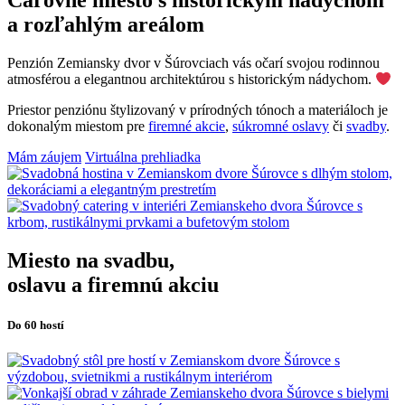
Čarovné miesto s historickým nádychom
a rozľahlým areálom
Penzión Zemiansky dvor v Šúrovciach vás očarí svojou rodinnou
atmosférou a elegantnou architektúrou s historickým nádychom.
Priestor penziónu štylizovaný v prírodných tónoch a materiáloch je
dokonalým miestom pre
firemné akcie
,
súkromné oslavy
či
svadby
.
Mám záujem
Virtuálna prehliadka
Miesto na svadbu,
oslavu a firemnú akciu
Do 60 hostí