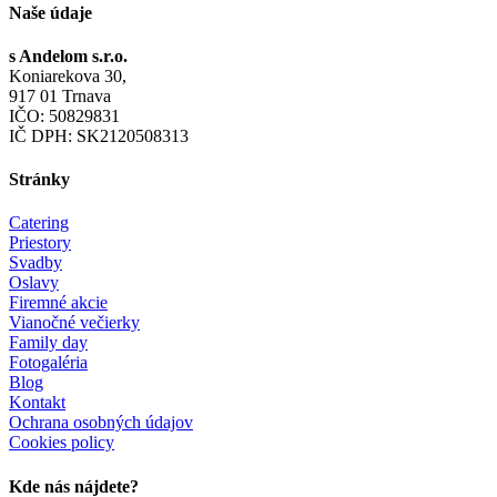
Naše údaje
s Andelom s.r.o.
Koniarekova 30,
917 01 Trnava
IČO: 50829831
IČ DPH: SK2120508313
Stránky
Catering
Priestory
Svadby
Oslavy
Firemné akcie
Vianočné večierky
Family day
Fotogaléria
Blog
Kontakt
Ochrana osobných údajov
Cookies policy
Kde nás nájdete?