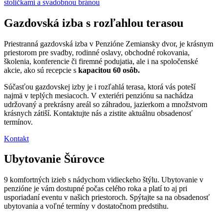
Gazdovská izba s rozľahlou terasou
Priestranná gazdovská izba v Penzióne Zemiansky dvor, je krásnym
priestorom pre svadby, rodinné oslavy, obchodné rokovania,
školenia, konferencie či firemné podujatia, ale i na spoločenské
akcie, ako sú recepcie s
kapacitou 60 osôb.
Súčasťou gazdovskej izby je i rozľahlá terasa, ktorá vás poteší
najmä v teplých mesiacoch. V exteriéri penziónu sa nachádza
udržovaný a prekrásny areál so záhradou, jazierkom a množstvom
krásnych zátiší. Kontaktujte nás a zistite aktuálnu obsadenosť
termínov.
Kontakt
Ubytovanie Šúrovce
9 komfortných izieb s nádychom vidieckeho štýlu. Ubytovanie v
penzióne je vám dostupné počas celého roka a platí to aj pri
usporiadaní eventu v našich priestoroch. Spýtajte sa na obsadenosť
ubytovania a voľné termíny v dostatočnom predstihu.