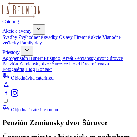
Catering
Akcie a eventy
Svadby
Zvýhodnené svadby
Oslavy
Firemné akcie
Vianočné
večierky
Family day
Priestory
Agropenzión Hubert Ružindol
Areál Zemiansky dvor Šúrovce
Penzión Zemiansky dvor Šúrovce
Hotel Dream Trnava
Fotogaléria
Blog
Kontakt
Objednávka cateringu
Objednať catering online
Penzión Zemiansky dvor Šúrovce